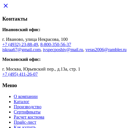
close
Контакты
Ивановский офис:
г. Иваново, улица Некрасова, 100
+7 (4932) 23-88-49
,
8-800-350-56-37
iskraa67@gmail.com
,
ivspecposhiv@mail.ru
,
veras2006@rambler.ru
Московский офис:
г. Москва, Юрьевский пер., д.13а, стр. 1
+7 (495) 411-26-07
Меню
О компании
Каталог
Производство
Сертификаты
Расчет костюма
Прайс-лист
Как купить