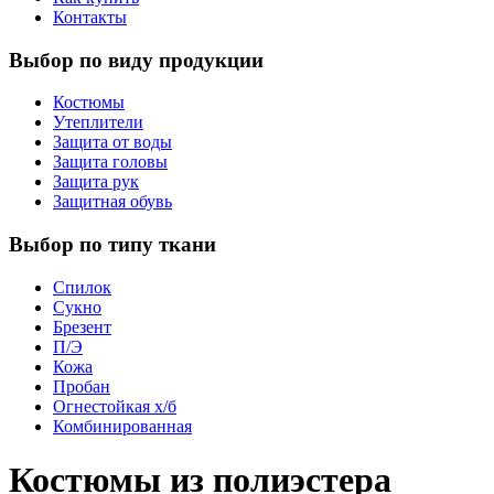
Контакты
Выбор по виду продукции
Костюмы
Утеплители
Защита от воды
Защита головы
Защита рук
Защитная обувь
Выбор по типу ткани
Спилок
Сукно
Брезент
П/Э
Кожа
Пробан
Огнестойкая х/б
Комбини­рованная
Костюмы из полиэстера