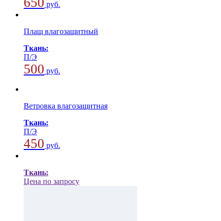
650
руб.
Плащ влагозащитный
Ткань:
П/Э
500
руб.
Ветровка влагозащитная
Ткань:
П/Э
450
руб.
Ткань:
Цена по запросу