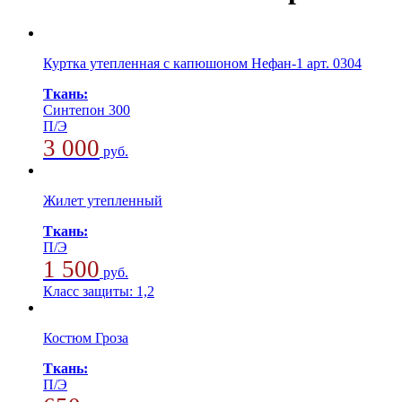
Куртка утепленная с капюшоном Нефан-1 арт. 0304
Ткань:
Синтепон 300
П/Э
3 000
руб.
Жилет утепленный
Ткань:
П/Э
1 500
руб.
Класс защиты:
1,2
Костюм Гроза
Ткань:
П/Э