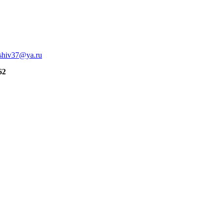
shiv37@ya.ru
62