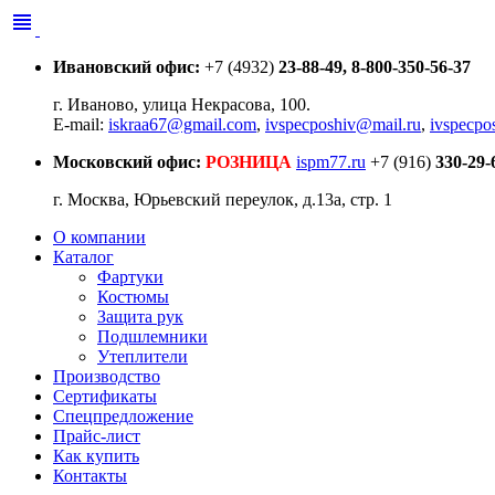
view_headline
Ивановский офис:
+7
(4932)
23-88-49, 8-800-350-56-37
г. Иваново, улица Некрасова, 100.
E-mail:
iskraa67@gmail.com
,
ivspecposhiv@mail.ru
,
ivspecpo
Московский офис:
РОЗНИЦА
ispm77.ru
+7
(916)
330-29-
г. Москва, Юрьевский переулок, д.13а, стр. 1
О компании
Каталог
Фартуки
Костюмы
Защита рук
Подшлемники
Утеплители
Производство
Сертификаты
Спецпредложение
Прайс-лист
Как купить
Контакты