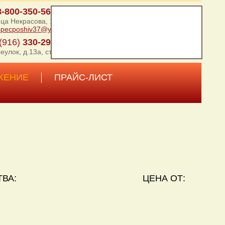
8-800-350-56-37
ица Некрасова, 100.
specposhiv37@ya.ru
(916)
330-29-62
еулок, д.13а, стр. 1
ЖЕНИЕ
ПРАЙС-ЛИСТ
ВА:
ЦЕНА ОТ: