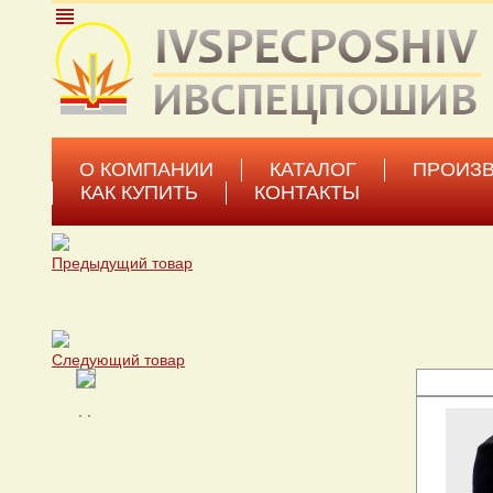
view_headline
О КОМПАНИИ
КАТАЛОГ
ПРОИЗ
КАК КУПИТЬ
КОНТАКТЫ
Каталог
→
Подшлемники
Предыдущий товар
Следующий товар