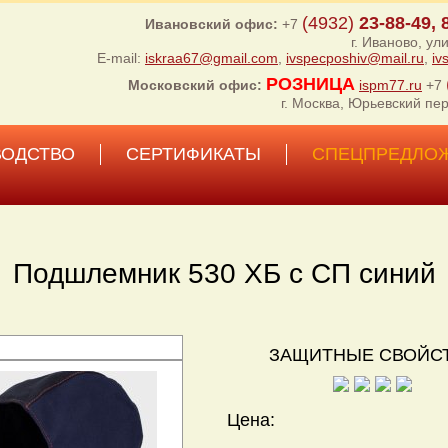
(4932)
23-88-49, 
Ивановский офис:
+7
г. Иваново, ул
E-mail:
iskraa67@gmail.com
,
ivspecposhiv@mail.ru
,
iv
РОЗНИЦА
Московский офис:
ispm77.ru
+7
г. Москва, Юрьевский пер
ВОДСТВО
СЕРТИФИКАТЫ
СПЕЦПРЕДЛО
Подшлемник 530 ХБ с СП синий
ЗАЩИТНЫЕ СВОЙСТ
Цена: