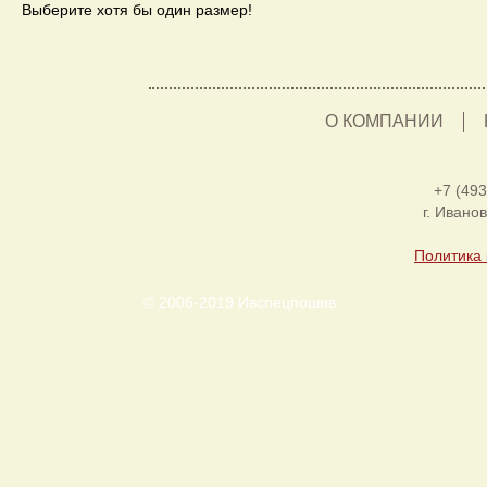
Выберите хотя бы один размер!
О КОМПАНИИ
+7 (493
г. Ивано
Политика
© 2006-2019 Ивспецпошив